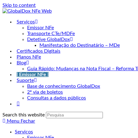
Skip to content
Serviços
Emissor NFe
Transporte CTe/MDFe
Detetive GlobalDox
Manifestação do Destinatário – MDe
Certificados Digitais
Planos NFe
Blog
Guia Rápido: Mudanças na Nota Fiscal – Reforma Tr
| Emissor NFe |
Suporte
Base de conhecimento GlobalDox
2ª via de boletos
Consultas a dados públicos
Search this website
Menu
Fechar
Serviços
Emissor NFe