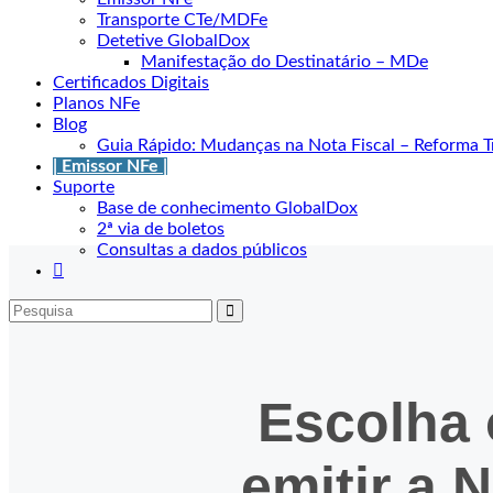
Transporte CTe/MDFe
Detetive GlobalDox
Manifestação do Destinatário – MDe
Certificados Digitais
Planos NFe
Blog
Guia Rápido: Mudanças na Nota Fiscal – Reforma Tr
| Emissor NFe |
Suporte
Base de conhecimento GlobalDox
2ª via de boletos
Consultas a dados públicos
Escolha 
emitir a 