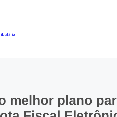
ibutária
o melhor plano pa
Nota Fiscal Eletrôni