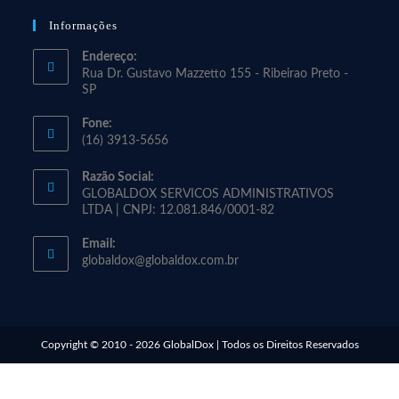
Informações
Endereço:
Rua Dr. Gustavo Mazzetto 155 - Ribeirao Preto -
SP
Fone:
(16) 3913-5656
Razão Social:
GLOBALDOX SERVICOS ADMINISTRATIVOS
LTDA | CNPJ: 12.081.846/0001-82
Email:
globaldox@globaldox.com.br
Copyright © 2010 - 2026 GlobalDox | Todos os Direitos Reservados