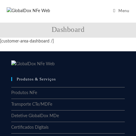
Menu
Dashboard
[customer-area-dashboard /]
Produtos & Serviços
Produtos NFe
Transporte CTe/MDFe
Detetive GlobalDox MDe
Certificados Digitais